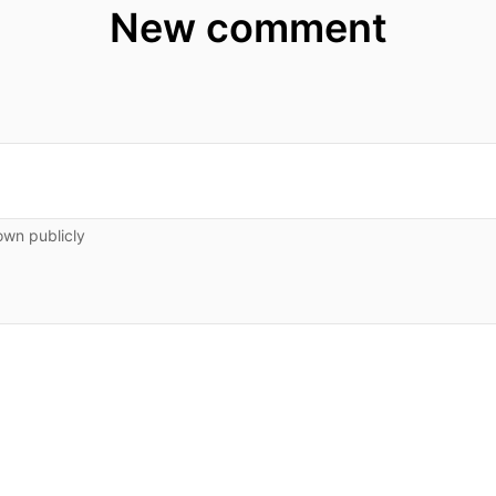
New comment
own publicly